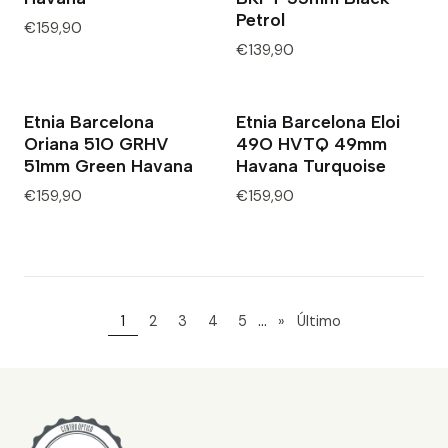
Petrol
€159,90
€139,90
Etnia Barcelona
Etnia Barcelona Eloi
Oriana 51O GRHV
49O HVTQ 49mm
51mm Green Havana
Havana Turquoise
€159,90
€159,90
...
1
2
3
4
5
»
Último