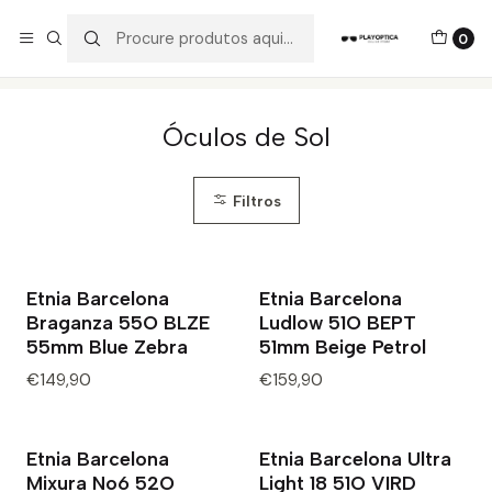
Os best-sellers estão todos aqui!
0
Início
Catálogo
Óculos de Sol
Óculos de Sol
Filtros
Etnia Barcelona
Etnia Barcelona
Braganza 55O BLZE
Ludlow 51O BEPT
55mm Blue Zebra
51mm Beige Petrol
€149,90
€159,90
Etnia Barcelona
Etnia Barcelona Ultra
Mixura No6 52O
Light 18 51O VIRD