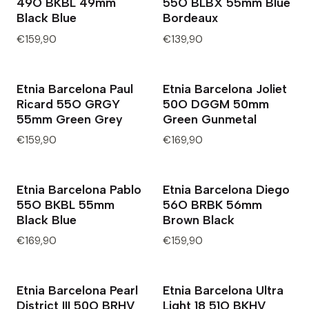
49O BKBL 49mm
55O BLBX 55mm Blue
Black Blue
Bordeaux
€159,90
€139,90
Etnia Barcelona Paul
Etnia Barcelona Joliet
Ricard 55O GRGY
50O DGGM 50mm
55mm Green Grey
Green Gunmetal
€159,90
€169,90
Etnia Barcelona Pablo
Etnia Barcelona Diego
55O BKBL 55mm
56O BRBK 56mm
Black Blue
Brown Black
€169,90
€159,90
Etnia Barcelona Pearl
Etnia Barcelona Ultra
District III 50O BRHV
Light 18 51O BKHV