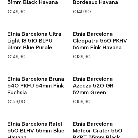
51mm Black Havana
Bordeaux Havana
€149,90
€149,90
Etnia Barcelona Ultra
Etnia Barcelona
Light 18 51O BLPU
Cleopatra 56O PKHV
51mm Blue Purple
56mm Pink Havana
€149,90
€139,90
Etnia Barcelona Bruna
Etnia Barcelona
54O PKFU 54mm Pink
Azeeza 52O GR
Fuchsia
52mm Green
€159,90
€159,90
Etnia Barcelona Rafel
Etnia Barcelona
55O BLHV 55mm Blue
Meteor Crater 55O
Havana
BKPT 55mm Black