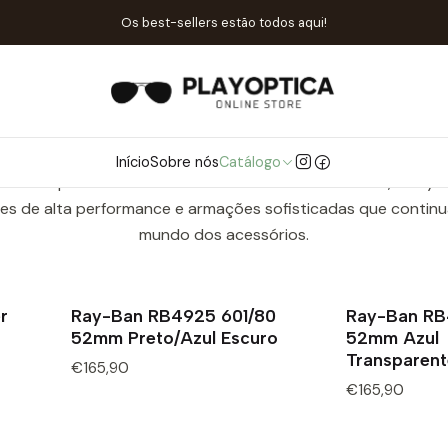
Início
Catálogo
Óculos de Sol
Ray-Ban
Os best-sellers estão todos aqui!
Ray-Ban
icônica de óculos de sol e de grau, conhecida por seu desig
, ganhou destaque com modelos clássicos como o Aviator e o
Início
Sobre nós
Catálogo
ultura. Popular entre celebridades e amantes da moda, a Ray
es de alta performance e armações sofisticadas que continu
mundo dos acessórios.
r
Ray-Ban RB4925 601/80
Ray-Ban R
52mm Preto/Azul Escuro
52mm Azul
Transparent
€165,90
€165,90