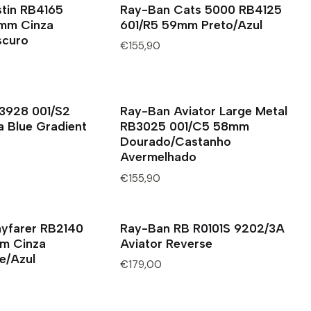
tin RB4165
Ray-Ban Cats 5000 RB4125
mm Cinza
601/R5 59mm Preto/Azul
scuro
€155,90
3928 001/S2
Ray-Ban Aviator Large Metal
 Blue Gradient
RB3025 001/C5 58mm
Dourado/Castanho
Avermelhado
€155,90
yfarer RB2140
Ray-Ban RB R0101S 9202/3A
m Cinza
Aviator Reverse
e/Azul
€179,00