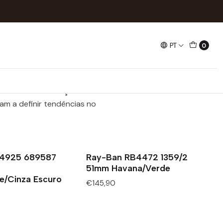
PT
0
n atemporal e qualidade
 Wayfarer, que se tornaram
-Ban combina tradição e
am a definir tendências no
B4925 689587
Ray-Ban RB4472 1359/2
51mm Havana/Verde
e/Cinza Escuro
€145,90