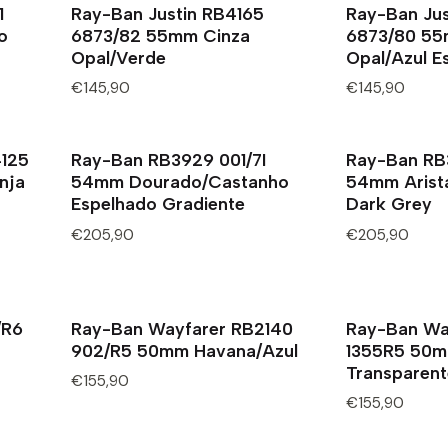
1
Ray-Ban Justin RB4165
Ray-Ban Jus
o
6873/82 55mm Cinza
6873/80 55
Opal/Verde
Opal/Azul E
€145,90
€145,90
125
Ray-Ban RB3929 001/7I
Ray-Ban RB
nja
54mm Dourado/Castanho
54mm Arista
Espelhado Gradiente
Dark Grey
€205,90
€205,90
/R6
Ray-Ban Wayfarer RB2140
Ray-Ban Wa
902/R5 50mm Havana/Azul
1355R5 50m
Transparent
€155,90
€155,90