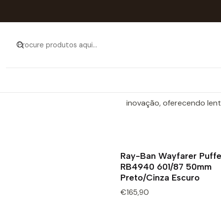
A Ray-Ban é uma marca 
superior. Fundada em 1937
símbolos de estilo e c
inovação, oferecendo lent
Ray-Ban Wayfarer Puffe
RB4940 601/87 50mm
Preto/Cinza Escuro
€165,90