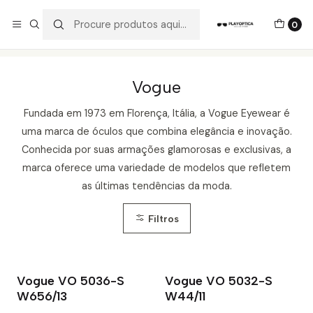
Os best-sellers estão todos aqui!
0
Início
Catálogo
Óculos de Sol
Vogue
Vogue
Fundada em 1973 em Florença, Itália, a Vogue Eyewear é
uma marca de óculos que combina elegância e inovação.
Conhecida por suas armações glamorosas e exclusivas, a
marca oferece uma variedade de modelos que refletem
as últimas tendências da moda.
Filtros
Vogue VO 5036-S
Vogue VO 5032-S
W656/13
W44/11