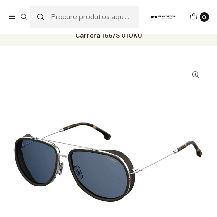
Os best-sellers estão todos aqui!
0
Início
Catálogo
Óculos de Sol
Carrera
Carrera 166/S 010KU