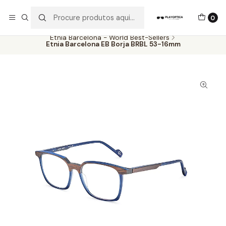
Os best-sellers estão todos aqui!
0
Início
Catálogo
Óculos de Vista
Etnia Barcelona - World Best-Sellers
Etnia Barcelona EB Borja BRBL 53-16mm