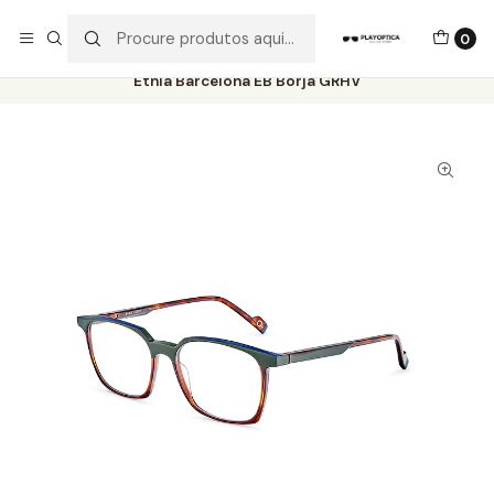
Os best-sellers estão todos aqui!
0
Início
Catálogo
Óculos de Vista
Etnia Barcelona
Etnia Barcelona EB Borja GRHV