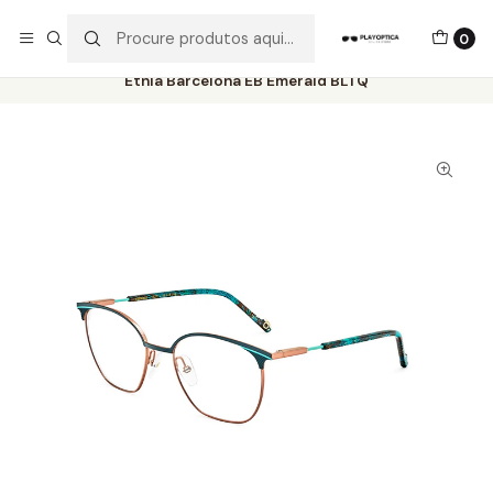
Os best-sellers estão todos aqui!
0
Início
Catálogo
Óculos de Vista
Etnia Barcelona
Etnia Barcelona EB Emerald BLTQ