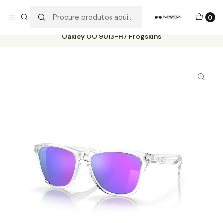
Os best-sellers estão todos aqui!
0
Início
Catálogo
Óculos de Sol
Oakley
Oakley OO 9013-H7 Frogskins