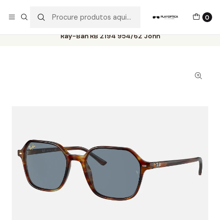
Os best-sellers estão todos aqui!
0
Início
Catálogo
Óculos de Sol
Ray-Ban
Ray-Ban RB 2194 954/62 John