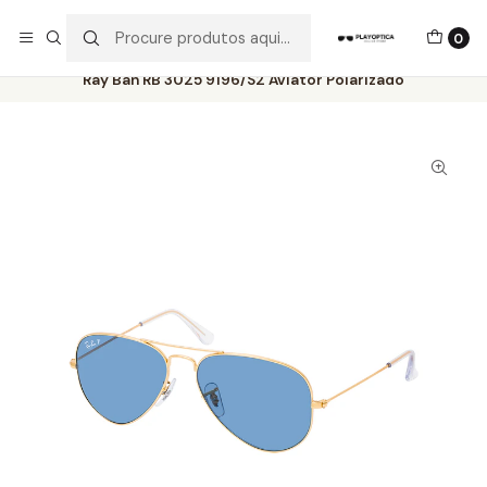
Os best-sellers estão todos aqui!
0
Início
Catálogo
Óculos de Sol
Ray-Ban
Ray Ban RB 3025 9196/S2 Aviator Polarizado