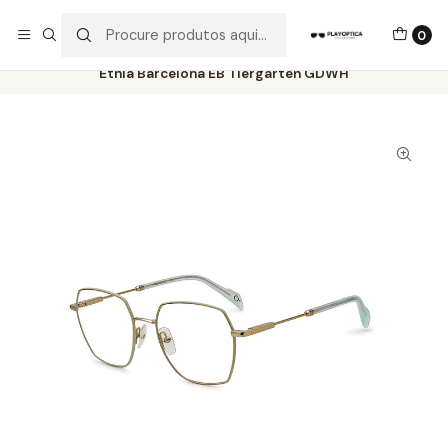
Os best-sellers estão todos aqui!
0
Início
Catálogo
Óculos de Vista
Etnia Barcelona
Etnia Barcelona EB Tiergarten GDWH